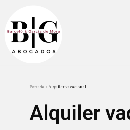
Saltar
al
contenido
Portada
»
Alquiler vacacional
Alquiler va